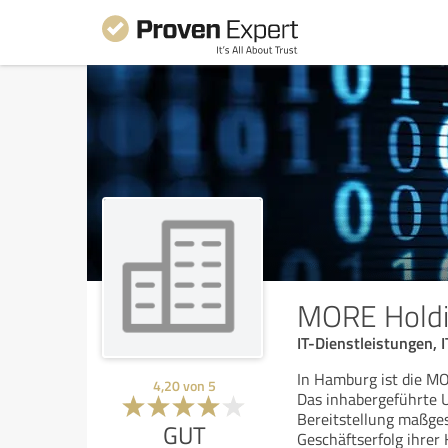
MORE Hold
IT-Dienstleistungen, 
In Hamburg ist die MO
4,20
von
5
Das inhabergeführte U
Bereitstellung maßges
GUT
Geschäftserfolg ihrer