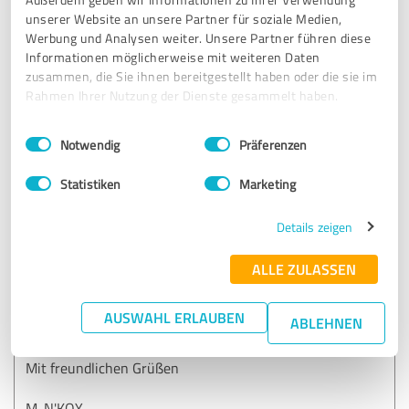
unserer Website an unsere Partner für soziale Medien,
Am Tag der Bestellung: günstigster Anbieter. Von der
Werbung und Analysen weiter. Unsere Partner führen diese
Bestellung bis zum Erhalt der Ware gerade einmal eine
Informationen möglicherweise mit weiteren Daten
Woche. Einfach nur Top!
zusammen, die Sie ihnen bereitgestellt haben oder die sie im
Rahmen Ihrer Nutzung der Dienste gesammelt haben.
Erfahrungsbericht & Bewertung zu:
Einwilligungsauswahl
Impressum
|
Datenschutzbestimmungen
Notwendig
Präferenzen
Moroder Scheideanstalt GmbH
Statistiken
Marketing
04.05.2026
R.
Details zeigen
5,00 von 5
ALLE ZULASSEN
SEHR GUT
Empfehlung
AUSWAHL ERLAUBEN
ABLEHNEN
Schnelle Lieferung. Vielen Dank.
Mit freundlichen Grüßen
M. N'KOY