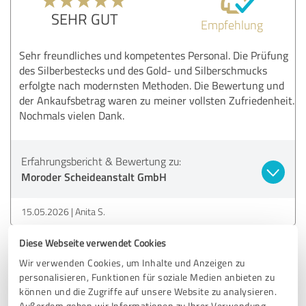
SEHR GUT
Empfehlung
Sehr freundliches und kompetentes Personal. Die Prüfung
des Silberbestecks und des Gold- und Silberschmucks
erfolgte nach modernsten Methoden. Die Bewertung und
der Ankaufsbetrag waren zu meiner vollsten Zufriedenheit.
Nochmals vielen Dank.
Erfahrungsbericht & Bewertung zu:
Moroder Scheideanstalt GmbH
15.05.2026
Anita S.
Diese Webseite verwendet Cookies
5,00 von 5
Wir verwenden Cookies, um Inhalte und Anzeigen zu
personalisieren, Funktionen für soziale Medien anbieten zu
SEHR GUT
können und die Zugriffe auf unsere Website zu analysieren.
Empfehlung
Außerdem geben wir Informationen zu Ihrer Verwendung