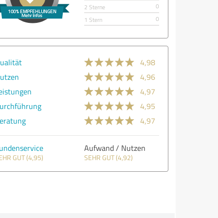
0
2 Sterne
0
1 Stern
ualität
4,98
utzen
4,96
eistungen
4,97
urchführung
4,95
eratung
4,97
undenservice
Aufwand / Nutzen
EHR GUT (4,95)
SEHR GUT (4,92)