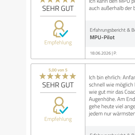
Ich kann den MPU pi
SEHR GUT
auch außerhalb der 
Erfahrungsbericht & B
MPU-Pilot
Empfehlung
18.06.2026
P.
5,00 von 5
Ich bin ehrlich: Anf
SEHR GUT
schnell wie möglich 
wie gut mir das Coac
Augenhöhe. Am Ende 
gehe heute viel ang
jedem nur wärmsten
Empfehlung