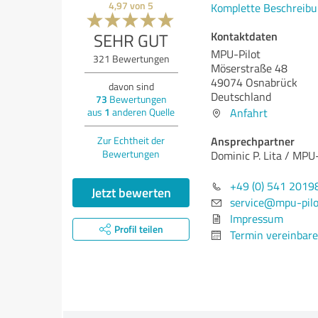
4,97
von
5
Komplette Beschreibu
Kontaktdaten
SEHR GUT
MPU-Pilot
321
Bewertungen
Möserstraße 48
49074 Osnabrück
davon sind
Deutschland
73
Bewertungen
Anfahrt
aus
1
anderen Quelle
Ansprechpartner
Zur Echtheit der
Bewertungen
Dominic P. Lita / MPU-
+49 (0) 541 2019
Jetzt bewerten
service@mpu-pilo
Impressum
Profil teilen
Termin vereinbar