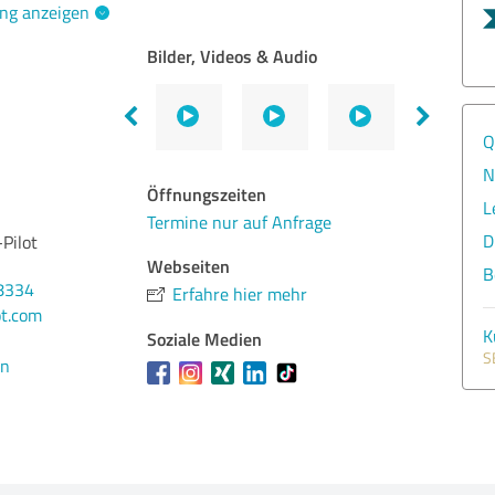
ng anzeigen
Bilder, Videos & Audio
Q
N
Öffnungszeiten
L
Termine nur auf Anfrage
D
Pilot
Webseiten
B
8334
Erfahre hier mehr
t.com
K
Soziale Medien
S
en