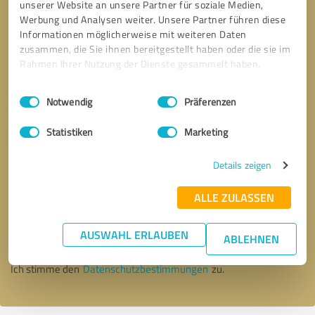
unserer Website an unsere Partner für soziale Medien,
Werbung und Analysen weiter. Unsere Partner führen diese
Informationen möglicherweise mit weiteren Daten
zusammen, die Sie ihnen bereitgestellt haben oder die sie im
Rahmen Ihrer Nutzung der Dienste gesammelt haben.
Einwilligungsauswahl
Impressum
|
Datenschutzbestimmungen
Notwendig
Präferenzen
Statistiken
Marketing
Details zeigen
Bitte um Rückruf
* Erforderliche Angaben
ALLE ZULASSEN
AUSWAHL ERLAUBEN
Nachricht senden
ABLEHNEN
Ich stimme den
Datenschutzbestimmungen
zu.