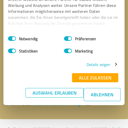
Werbung und Analysen weiter. Unsere Partner führen diese
Informationen möglicherweise mit weiteren Daten
zusammen, die Sie ihnen bereitgestellt haben oder die sie im
Rahmen Ihrer Nutzung der Dienste gesammelt haben.
Einwilligungsauswahl
Impressum
|
Datenschutzbestimmungen
Notwendig
Präferenzen
Statistiken
Marketing
Details zeigen
Bitte um Rückruf
* Erforderliche Angaben
ALLE ZULASSEN
Nachricht senden
AUSWAHL ERLAUBEN
ABLEHNEN
Ich stimme den
Datenschutzbestimmungen
zu.