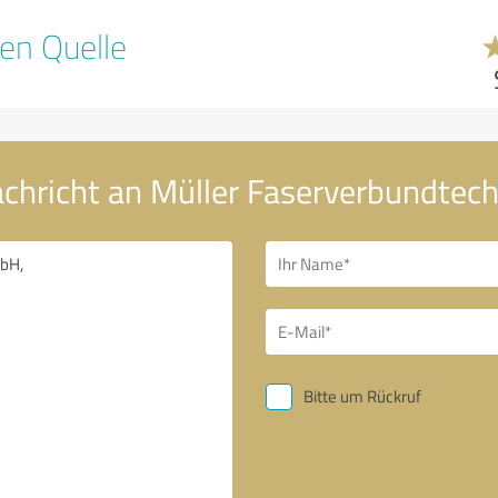
en Quelle
achricht an Müller Faserverbundte
Bitte um Rückruf