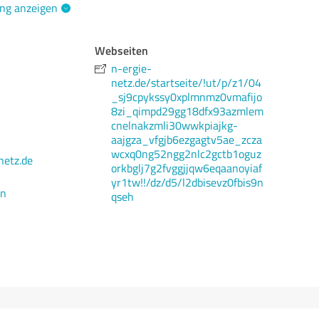
ng anzeigen
Webseiten
n-ergie-
netz.de/startseite/!ut/p/z1/04
_sj9cpykssy0xplmnmz0vmafijo
8zi_qimpd29gg18dfx93azmlem
cnelnakzmli30wwkpiajkg-
aajgza_vfgjb6ezgagtv5ae_zcza
wcxq0ng52ngg2nlc2gctb1oguz
netz.de
orkbglj7g2fvggjjqw6eqaanoyiaf
yr1tw!!/dz/d5/l2dbisevz0fbis9n
en
qseh