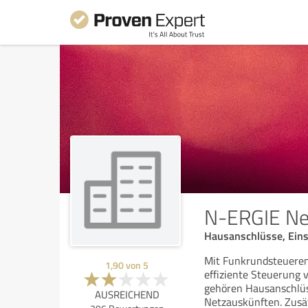
N-ERGIE N
Hausanschlüsse, Ein
Mit Funkrundsteuerem
1,90
von
5
effiziente Steuerung
gehören Hausanschlüss
AUSREICHEND
Netzauskünften. Zusä