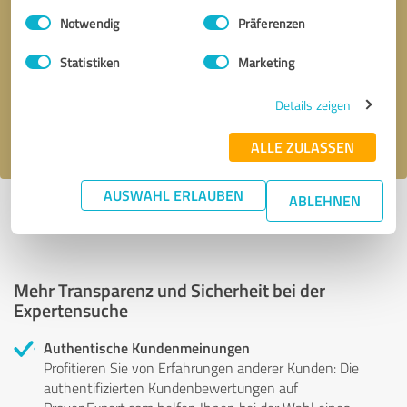
Einwilligungsauswahl
Impressum
|
Datenschutzbestimmungen
Notwendig
Präferenzen
Bitte um Rückruf
* Erforderliche Angaben
Statistiken
Marketing
Nachricht senden
Details zeigen
Ich stimme den
Datenschutzbestimmungen
zu.
ALLE ZULASSEN
AUSWAHL ERLAUBEN
ABLEHNEN
Profil aktiv seit 18.11.2025 |
Letzte Aktualisierung: 18.11.2025
|
Profil
melden
Mehr Transparenz und Sicherheit bei der
Expertensuche
Authentische Kundenmeinungen
Profitieren Sie von Erfahrungen anderer Kunden: Die
authentifizierten Kundenbewertungen auf