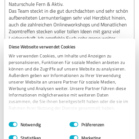
Naturschule Fern & Aktiv.
Das Team steckt in die gut durchdachten und sehr schön
aufbereiteten Lernunterlagen sehr viel Herzblut hinein,
auch die zahlreichen Onlineworkshops und Monatlichen
Zoomtreffen stecken voller tollen Ideen mit ganz viel
Leidenschaft. Ich empfehle Euch sehr gerne weiter.
Diese Webseite verwendet Cookies
Wir verwenden Cookies, um Inhalte und Anzeigen zu
Erfahrungsbericht & Bewertung zu:
personalisieren, Funktionen für soziale Medien anbieten zu
Naturschule Fern & Aktiv ( in natura)
können und die Zugriffe auf unsere Website zu analysieren.
Außerdem geben wir Informationen zu Ihrer Verwendung
05.09.2025
Naturraumerleben D.
unserer Website an unsere Partner für soziale Medien,
Werbung und Analysen weiter. Unsere Partner führen diese
Informationen möglicherweise mit weiteren Daten
zusammen, die Sie ihnen bereitgestellt haben oder die sie im
5,00 von 5
Rahmen Ihrer Nutzung der Dienste gesammelt haben.
SEHR GUT
Empfehlung
Einwilligungsauswahl
Impressum
|
Datenschutzbestimmungen
Notwendig
Präferenzen
Umfangreiches sehr gut strukturiertes,
Statistiken
Marketing