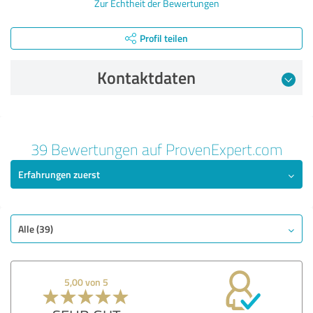
Zur Echtheit der Bewertungen
Profil teilen
Kontaktdaten
Bewertung vom 13.07.2026
39 Bewertungen auf ProvenExpert.com
5,00 von 5
Erfahrungen zuerst
SEHR GUT
Empfehlung
Qualität
Alle (39)
Nutzen
Leistungen
5,00 von 5
Durchführung
Methodik