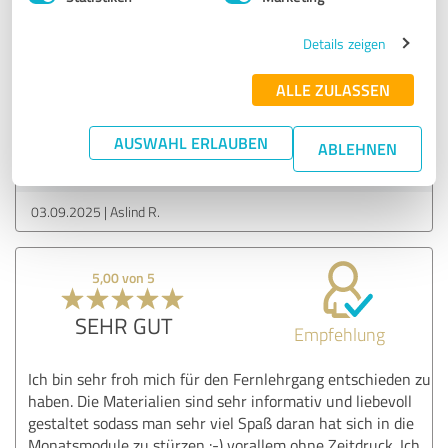
abwechslungsreiches und verständliches Arbeits- und
Lehrmaterial um sich neues und wertvolles Naturwissen
Details zeigen
anzueignen, viele praktische Tips und Hilfen für die
Umsetzung im pädagogischen Bereich,
ALLE ZULASSEN
Erfahrungsbericht & Bewertung zu:
AUSWAHL ERLAUBEN
ABLEHNEN
Naturschule Fern & Aktiv ( in natura)
03.09.2025
Aslind R.
5,00 von 5
SEHR GUT
Empfehlung
Ich bin sehr froh mich für den Fernlehrgang entschieden zu
haben. Die Materialien sind sehr informativ und liebevoll
gestaltet sodass man sehr viel Spaß daran hat sich in die
Monatsmodule zu stürzen :-) vorallem ohne Zeitdruck. Ich