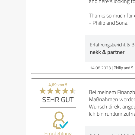
and here's looking 
Thanks so much for 
- Philip and Sona
Erfahrungsbericht & B
nekk & partner
14.08.2023
Philip and S.
4,69 von 5
Bei meinem Finanzbe
SEHR GUT
Maßnahmen werden m
Wunsch direkt angep
Ich bin rundum zufr
Empfehlung