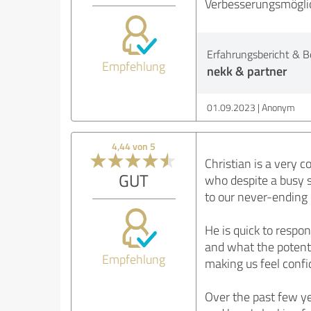
Verbesserungsmöglic
Erfahrungsbericht & B
Empfehlung
nekk & partner
01.09.2023
Anonym
4,44 von 5
Christian is a very 
GUT
who despite a busy s
to our never-ending 
He is quick to respon
and what the potenti
Empfehlung
making us feel confi
Over the past few ye