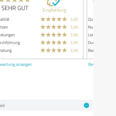
SEHR GUT
Empfehlung
lität
5,00
zen
4,00
stungen
5,00
chführung
4,00
atung
5,00
ertung anzeigen
en)