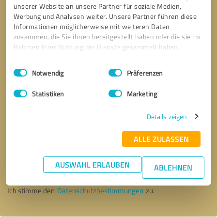
unserer Website an unsere Partner für soziale Medien,
Werbung und Analysen weiter. Unsere Partner führen diese
Informationen möglicherweise mit weiteren Daten
zusammen, die Sie ihnen bereitgestellt haben oder die sie im
Rahmen Ihrer Nutzung der Dienste gesammelt haben.
Einwilligungsauswahl
Impressum
|
Datenschutzbestimmungen
Notwendig
Präferenzen
Statistiken
Marketing
Details zeigen
ALLE ZULASSEN
Bitte um Rückruf
* Erforderliche Angaben
AUSWAHL ERLAUBEN
ABLEHNEN
Nachricht senden
Ich stimme den
Datenschutzbestimmungen
zu.