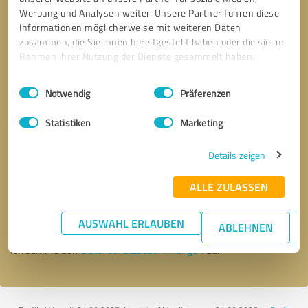
Werbung und Analysen weiter. Unsere Partner führen diese
Informationen möglicherweise mit weiteren Daten
zusammen, die Sie ihnen bereitgestellt haben oder die sie im
Rahmen Ihrer Nutzung der Dienste gesammelt haben.
Einwilligungsauswahl
Impressum
|
Datenschutzbestimmungen
Notwendig
Präferenzen
Statistiken
Marketing
Details zeigen
Bitte um Rückruf
* Erforderliche Angaben
ALLE ZULASSEN
Nachricht senden
AUSWAHL ERLAUBEN
ABLEHNEN
Ich stimme den
Datenschutzbestimmungen
zu.