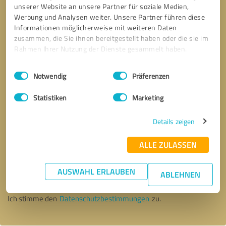
unserer Website an unsere Partner für soziale Medien,
Werbung und Analysen weiter. Unsere Partner führen diese
Informationen möglicherweise mit weiteren Daten
zusammen, die Sie ihnen bereitgestellt haben oder die sie im
Rahmen Ihrer Nutzung der Dienste gesammelt haben.
Einwilligungsauswahl
Impressum
|
Datenschutzbestimmungen
Notwendig
Präferenzen
Statistiken
Marketing
Details zeigen
ALLE ZULASSEN
Bitte um Rückruf
* Erforderliche Angaben
AUSWAHL ERLAUBEN
ABLEHNEN
Nachricht senden
Ich stimme den
Datenschutzbestimmungen
zu.