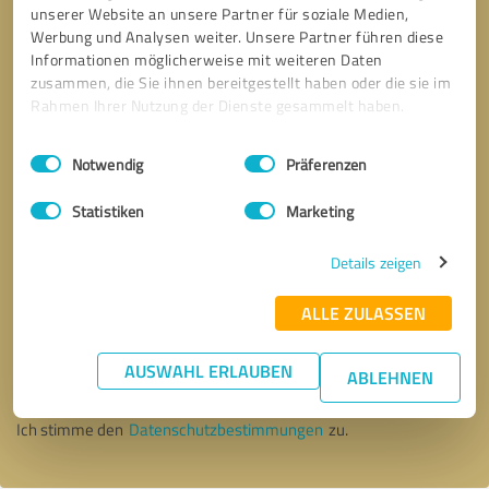
unserer Website an unsere Partner für soziale Medien,
Werbung und Analysen weiter. Unsere Partner führen diese
Informationen möglicherweise mit weiteren Daten
zusammen, die Sie ihnen bereitgestellt haben oder die sie im
Rahmen Ihrer Nutzung der Dienste gesammelt haben.
Einwilligungsauswahl
Impressum
|
Datenschutzbestimmungen
Notwendig
Präferenzen
Statistiken
Marketing
Details zeigen
ALLE ZULASSEN
Bitte um Rückruf
* Erforderliche Angaben
AUSWAHL ERLAUBEN
ABLEHNEN
Nachricht senden
Ich stimme den
Datenschutzbestimmungen
zu.