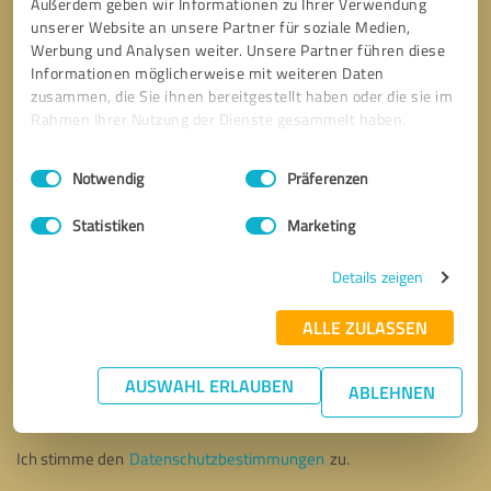
Außerdem geben wir Informationen zu Ihrer Verwendung
unserer Website an unsere Partner für soziale Medien,
Werbung und Analysen weiter. Unsere Partner führen diese
Informationen möglicherweise mit weiteren Daten
zusammen, die Sie ihnen bereitgestellt haben oder die sie im
Rahmen Ihrer Nutzung der Dienste gesammelt haben.
Einwilligungsauswahl
Impressum
|
Datenschutzbestimmungen
Notwendig
Präferenzen
Statistiken
Marketing
Details zeigen
ALLE ZULASSEN
Bitte um Rückruf
* Erforderliche Angaben
AUSWAHL ERLAUBEN
ABLEHNEN
Nachricht senden
Ich stimme den
Datenschutzbestimmungen
zu.