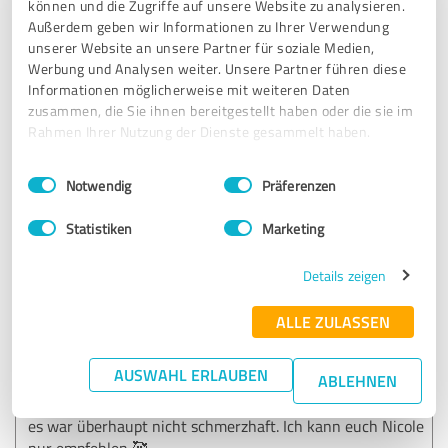
Empfehlung
können und die Zugriffe auf unsere Website zu analysieren.
Außerdem geben wir Informationen zu Ihrer Verwendung
unserer Website an unsere Partner für soziale Medien,
Einfach nur Top👍👍
Werbung und Analysen weiter. Unsere Partner führen diese
Informationen möglicherweise mit weiteren Daten
zusammen, die Sie ihnen bereitgestellt haben oder die sie im
Erfahrungsbericht & Bewertung zu:
Rahmen Ihrer Nutzung der Dienste gesammelt haben.
Nicole Scheucher
Einwilligungsauswahl
Impressum
|
Datenschutzbestimmungen
Notwendig
Präferenzen
29.06.2023
Anonym
Statistiken
Marketing
5,00 von 5
Details zeigen
SEHR GUT
Empfehlung
ALLE ZULASSEN
Ich hatte eine tolle Hautreinigung. Ich wurde sehr
AUSWAHL ERLAUBEN
ABLEHNEN
verwöhnt und meine Haut fühlt sich danach, echt toll an.
Zuerst hatte ich echt angst, wegen den Schmerzen, aber
es war überhaupt nicht schmerzhaft. Ich kann euch Nicole
nur empfehlen 🥰