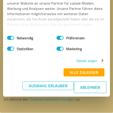
unserer Website an unsere Partner für soziale Medien,
Werbung und Analysen weiter. Unsere Partner führen diese
Informationen möglicherweise mit weiteren Daten
zusammen, die Sie ihnen bereitgestellt haben oder die sie im
Rahmen Ihrer Nutzung der Dienste gesammelt haben.
Einwilligungsauswahl
Impressum
|
Datenschutzbestimmungen
Notwendig
Präferenzen
Statistiken
Marketing
Details zeigen
ALLE ZULASSEN
Bitte um Rückruf
* Erforderliche Angaben
AUSWAHL ERLAUBEN
ABLEHNEN
Nachricht senden
Ich stimme den
Datenschutzbestimmungen
zu.