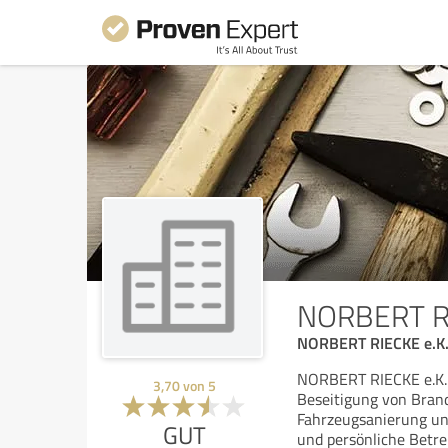
NORBERT RI
NORBERT RIECKE e.K. 
NORBERT RIECKE e.K. 
3,70
von
5
Beseitigung von Bran
Fahrzeugsanierung und 
GUT
und persönliche Betre