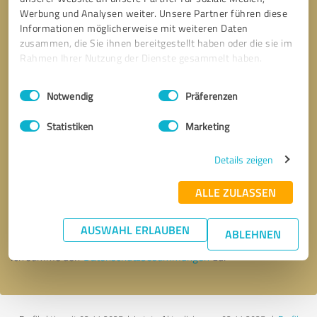
Werbung und Analysen weiter. Unsere Partner führen diese
Informationen möglicherweise mit weiteren Daten
zusammen, die Sie ihnen bereitgestellt haben oder die sie im
Rahmen Ihrer Nutzung der Dienste gesammelt haben.
Einwilligungsauswahl
Impressum
|
Datenschutzbestimmungen
Notwendig
Präferenzen
Statistiken
Marketing
Details zeigen
Bitte um Rückruf
* Erforderliche Angaben
ALLE ZULASSEN
Nachricht senden
AUSWAHL ERLAUBEN
ABLEHNEN
Ich stimme den
Datenschutzbestimmungen
zu.