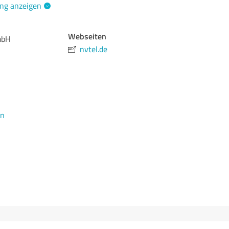
ng anzeigen
Webseiten
mbH
nvtel.de
en