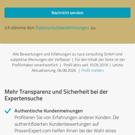
Nachricht senden
Ich stimme den
Datenschutzbestimmungen
zu.
Alle Bewertungen und Erfahrungen zu nyce consulting GmbH sind
subjektive Meinungen der Verfasser | Für den Inhalt der Seite ist der
Profilinhaber verantwortlich
| Profil aktiv seit 10.05.2019 |
Letzte
Aktualisierung: 06.08.2026
|
Profil melden
Mehr Transparenz und Sicherheit bei der
Expertensuche
Authentische Kundenmeinungen
Profitieren Sie von Erfahrungen anderer Kunden: Die
authentifizierten Kundenbewertungen auf
ProvenExpert.com helfen Ihnen bei der Wahl eines