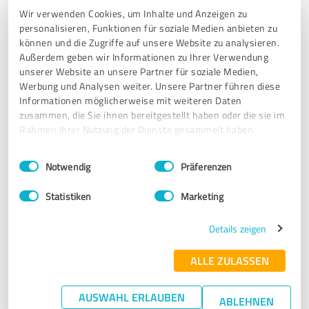
Wir verwenden Cookies, um Inhalte und Anzeigen zu
personalisieren, Funktionen für soziale Medien anbieten zu
Erfahrungsbericht & Bewertung zu:
können und die Zugriffe auf unsere Website zu analysieren.
nyce coworking space
Außerdem geben wir Informationen zu Ihrer Verwendung
unserer Website an unsere Partner für soziale Medien,
23.08.2022
Lisa R.
Werbung und Analysen weiter. Unsere Partner führen diese
Informationen möglicherweise mit weiteren Daten
zusammen, die Sie ihnen bereitgestellt haben oder die sie im
Rahmen Ihrer Nutzung der Dienste gesammelt haben.
5,00 von 5
Einwilligungsauswahl
Impressum
|
Datenschutzbestimmungen
SEHR GUT
Notwendig
Präferenzen
Empfehlung
Statistiken
Marketing
Vielen Dank für die Gastfreundschaft!
Details zeigen
Erfahrungsbericht & Bewertung zu:
ALLE ZULASSEN
nyce coworking space
AUSWAHL ERLAUBEN
18.08.2022
Matthias
ABLEHNEN