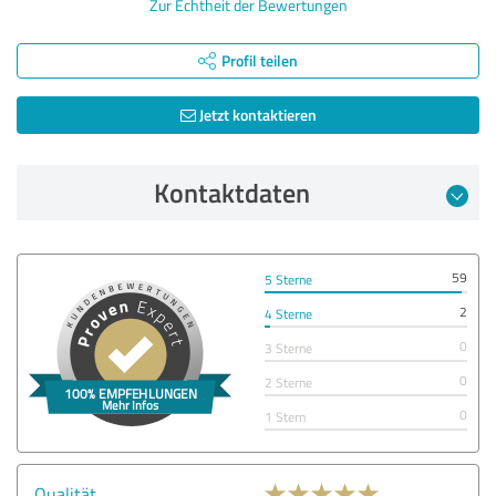
Zur Echtheit der Bewertungen
Profil teilen
Jetzt kontaktieren
Kontaktdaten
59
5 Sterne
2
4 Sterne
0
3 Sterne
0
2 Sterne
0
1 Stern
Qualität