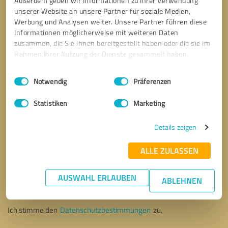
Außerdem geben wir Informationen zu Ihrer Verwendung
unserer Website an unsere Partner für soziale Medien,
Werbung und Analysen weiter. Unsere Partner führen diese
Informationen möglicherweise mit weiteren Daten
zusammen, die Sie ihnen bereitgestellt haben oder die sie im
Rahmen Ihrer Nutzung der Dienste gesammelt haben.
Einwilligungsauswahl
Impressum
|
Datenschutzbestimmungen
Notwendig
Präferenzen
Statistiken
Marketing
Details zeigen
ALLE ZULASSEN
Bitte um Rückruf
* Erforderliche Angaben
AUSWAHL ERLAUBEN
ABLEHNEN
Nachricht senden
Ich stimme den
Datenschutzbestimmungen
zu.