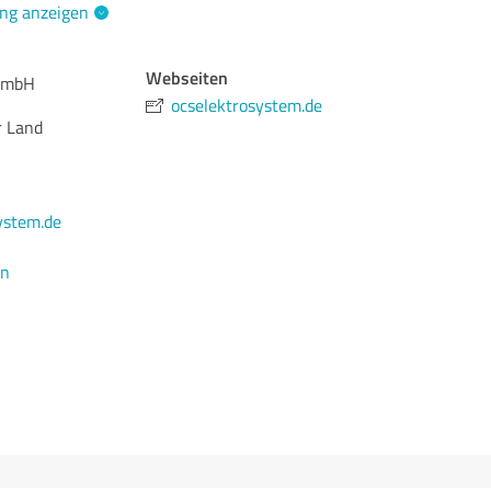
ng anzeigen
Webseiten
 GmbH
ocselektrosystem.de
r Land
ystem.de
en