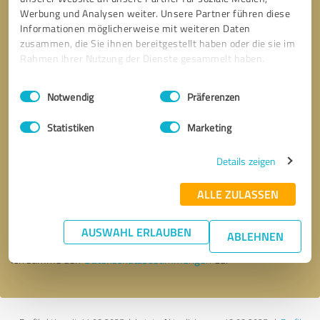
Werbung und Analysen weiter. Unsere Partner führen diese
Informationen möglicherweise mit weiteren Daten
zusammen, die Sie ihnen bereitgestellt haben oder die sie im
Rahmen Ihrer Nutzung der Dienste gesammelt haben.
Einwilligungsauswahl
Impressum
|
Datenschutzbestimmungen
Notwendig
Präferenzen
Statistiken
Marketing
Details zeigen
Bitte um Rückruf
* Erforderliche Angaben
ALLE ZULASSEN
Nachricht senden
AUSWAHL ERLAUBEN
ABLEHNEN
Ich stimme den
Datenschutzbestimmungen
zu.