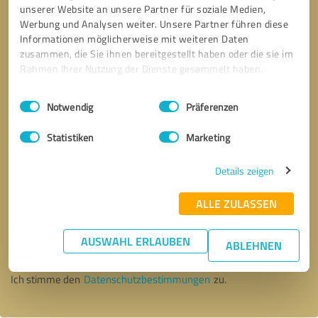
unserer Website an unsere Partner für soziale Medien,
Werbung und Analysen weiter. Unsere Partner führen diese
Informationen möglicherweise mit weiteren Daten
zusammen, die Sie ihnen bereitgestellt haben oder die sie im
Rahmen Ihrer Nutzung der Dienste gesammelt haben.
Einwilligungsauswahl
Impressum
|
Datenschutzbestimmungen
Notwendig
Präferenzen
Statistiken
Marketing
Details zeigen
ALLE ZULASSEN
Bitte um Rückruf
* Erforderliche Angaben
AUSWAHL ERLAUBEN
ABLEHNEN
Nachricht senden
Ich stimme den
Datenschutzbestimmungen
zu.