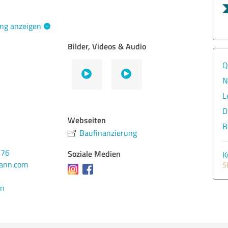
ng anzeigen
Bilder, Videos & Audio
Q
N
L
D
Webseiten
B
Baufinanzierung
176
Soziale Medien
K
mann.com
S
en