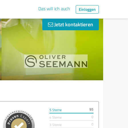
Das will ich auch
Einloggen
Jetzt kontaktieren
95
5 Sterne
0
4 Sterne
0
3 Sterne