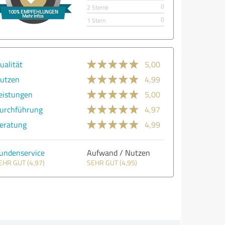
0
2 Sterne
0
1 Stern
ualität
5,00
utzen
4,99
eistungen
5,00
urchführung
4,97
eratung
4,99
undenservice
Aufwand / Nutzen
EHR GUT (4,97)
SEHR GUT (4,95)