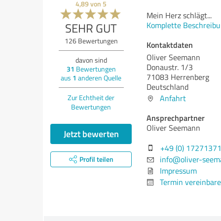
4,89
von
5
Mein Herz schlägt
...
Komplette Beschreibu
SEHR GUT
126
Bewertungen
Kontaktdaten
Oliver Seemann
davon sind
Donaustr. 1/3
31
Bewertungen
71083 Herrenberg
aus
1
anderen Quelle
Deutschland
Anfahrt
Zur Echtheit der
Bewertungen
Ansprechpartner
Oliver Seemann
Jetzt bewerten
+49 (0) 1727137
info@oliver-see
Profil teilen
Impressum
Termin vereinbar