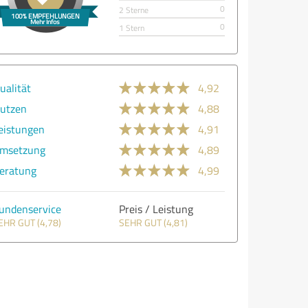
0
2 Sterne
0
1 Stern
ualität
4,92
utzen
4,88
eistungen
4,91
msetzung
4,89
eratung
4,99
undenservice
Preis / Leistung
EHR GUT (4,78)
SEHR GUT (4,81)