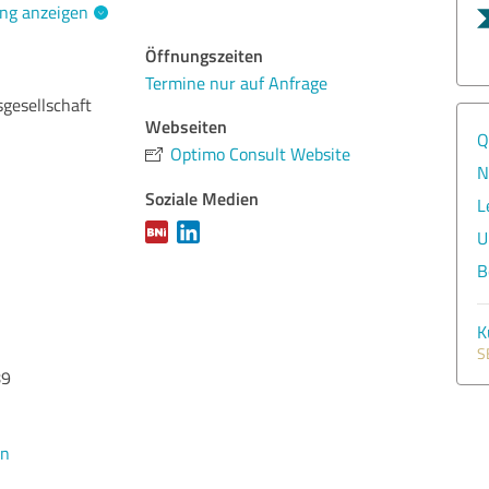
ng anzeigen
Öffnungszeiten
Termine nur auf Anfrage
gesellschaft
Webseiten
Q
Optimo Consult Website
N
Soziale Medien
L
U
B
K
S
89
en