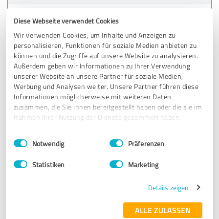
14.05.2025
Anonym
Diese Webseite verwendet Cookies
Wir verwenden Cookies, um Inhalte und Anzeigen zu
personalisieren, Funktionen für soziale Medien anbieten zu
5,00 von 5
können und die Zugriffe auf unsere Website zu analysieren.
Außerdem geben wir Informationen zu Ihrer Verwendung
SEHR GUT
Empfehlung
unserer Website an unsere Partner für soziale Medien,
Werbung und Analysen weiter. Unsere Partner führen diese
Informationen möglicherweise mit weiteren Daten
zusammen, die Sie ihnen bereitgestellt haben oder die sie im
Bewertung zu:
Rahmen Ihrer Nutzung der Dienste gesammelt haben.
Erfahrung
Einwilligungsauswahl
Impressum
|
Datenschutzbestimmungen
Notwendig
Präferenzen
21.05.2025
Anonym
Statistiken
Marketing
5,00 von 5
Details zeigen
SEHR GUT
Empfehlung
ALLE ZULASSEN