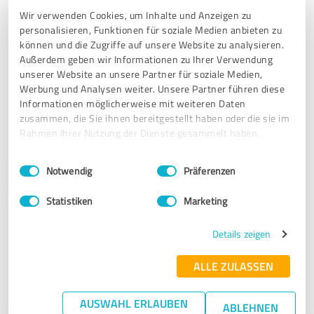
5,00 von 5
Wir verwenden Cookies, um Inhalte und Anzeigen zu
personalisieren, Funktionen für soziale Medien anbieten zu
SEHR GUT
Empfehlung
können und die Zugriffe auf unsere Website zu analysieren.
Außerdem geben wir Informationen zu Ihrer Verwendung
unserer Website an unsere Partner für soziale Medien,
Herr Thieme überzeugte durch detailliertes Wissen zur
Werbung und Analysen weiter. Unsere Partner führen diese
Immobilie und einer jederzeit korrekten und
Informationen möglicherweise mit weiteren Daten
professionellen Abwicklung des Kaufes. Er arbeitet für die
zusammen, die Sie ihnen bereitgestellt haben oder die sie im
Übermittlung erforderlicher Dokumente mit modernen
Rahmen Ihrer Nutzung der Dienste gesammelt haben.
elektronischen Kommunikationsmitteln und hilft dabei die
Zusammenarbeite sehr effizient und effektiv zu gestalten.
Einwilligungsauswahl
Impressum
|
Datenschutzbestimmungen
Er ist ein sehr geeigneter und guter Makler aus Verkäufer-
Notwendig
Präferenzen
und Käufersicht.
Statistiken
Marketing
Erfahrungsbericht & Bewertung zu:
Details zeigen
Ostharz Immobilien
ALLE ZULASSEN
10.06.2020
Anonym
AUSWAHL ERLAUBEN
ABLEHNEN