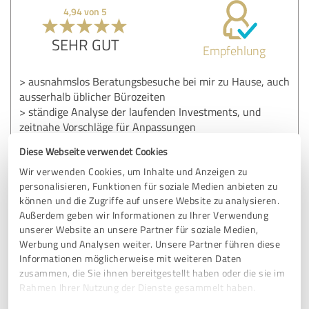
4,94 von 5
SEHR GUT
Empfehlung
> ausnahmslos Beratungsbesuche bei mir zu Hause, auch
ausserhalb üblicher Bürozeiten
> ständige Analyse der laufenden Investments, und
zeitnahe Vorschläge für Anpassungen
> regelmäßige, und jeweils gut vorbereitete
Diese Webseite verwendet Cookies
Beratungstermine
Wir verwenden Cookies, um Inhalte und Anzeigen zu
personalisieren, Funktionen für soziale Medien anbieten zu
können und die Zugriffe auf unsere Website zu analysieren.
Erfahrungsbericht & Bewertung zu:
Außerdem geben wir Informationen zu Ihrer Verwendung
Otto Busch
unserer Website an unsere Partner für soziale Medien,
Werbung und Analysen weiter. Unsere Partner führen diese
04.12.2022
Anonym
Informationen möglicherweise mit weiteren Daten
zusammen, die Sie ihnen bereitgestellt haben oder die sie im
Kommentar von Otto Busch:
Rahmen Ihrer Nutzung der Dienste gesammelt haben.