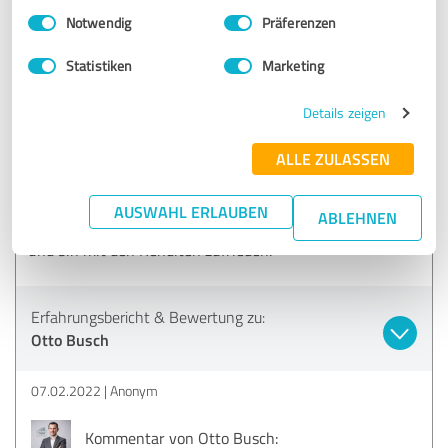
Vielen lieben Dank Konrad für diese wundervolle
Einwilligungsauswahl
Impressum
|
Datenschutzbestimmungen
Notwendig
Präferenzen
Bewertung! Ich werde auch weiterhin mein Bestes
tun, damit du dich rundum gut betreut fühlst.
Statistiken
Marketing
Details zeigen
5,00 von 5
ALLE ZULASSEN
SEHR GUT
Empfehlung
AUSWAHL ERLAUBEN
ABLEHNEN
Hab seit fast 10 Jahren bei Herrn Busch meine Geldanlage
und bin mit den Renditen zufrieden.
Erfahrungsbericht & Bewertung zu:
Otto Busch
07.02.2022
Anonym
Kommentar von Otto Busch: