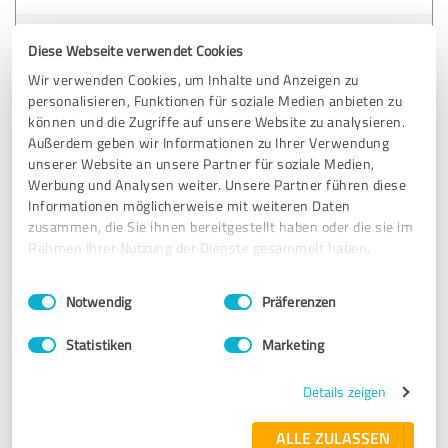
Erfahrungsbericht & Bewertung zu:
Diese Webseite verwendet Cookies
Paarberatung, Paartherapie & Eheberatung
Wir verwenden Cookies, um Inhalte und Anzeigen zu
Berlin - Praxis Diana Boettcher
personalisieren, Funktionen für soziale Medien anbieten zu
können und die Zugriffe auf unsere Website zu analysieren.
27.12.2017
Mandy F.
Außerdem geben wir Informationen zu Ihrer Verwendung
unserer Website an unsere Partner für soziale Medien,
Werbung und Analysen weiter. Unsere Partner führen diese
Informationen möglicherweise mit weiteren Daten
5,00 von 5
zusammen, die Sie ihnen bereitgestellt haben oder die sie im
Rahmen Ihrer Nutzung der Dienste gesammelt haben.
SEHR GUT
Empfehlung
Einwilligungsauswahl
Impressum
|
Datenschutzbestimmungen
Notwendig
Präferenzen
Sehr einfühlsame und freundliche Art, gezielte und
hilfreiche Fragen, dank denen man zum Kern der Probleme
Statistiken
Marketing
herangeführt wird und somit auch besser nach einer
Lösung suchen kann. Sehr zu empfehlen!
Details zeigen
ALLE ZULASSEN
Erfahrungsbericht & Bewertung zu: