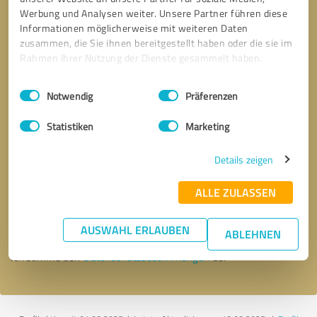
Werbung und Analysen weiter. Unsere Partner führen diese
Informationen möglicherweise mit weiteren Daten
zusammen, die Sie ihnen bereitgestellt haben oder die sie im
Rahmen Ihrer Nutzung der Dienste gesammelt haben.
Einwilligungsauswahl
Impressum
|
Datenschutzbestimmungen
Notwendig
Präferenzen
Statistiken
Marketing
Details zeigen
Bitte um Rückruf
* Erforderliche Angaben
ALLE ZULASSEN
Nachricht senden
AUSWAHL ERLAUBEN
ABLEHNEN
Ich stimme den
Datenschutzbestimmungen
zu.