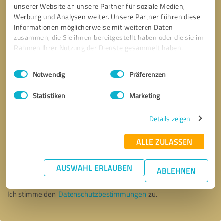
unserer Website an unsere Partner für soziale Medien,
Werbung und Analysen weiter. Unsere Partner führen diese
Informationen möglicherweise mit weiteren Daten
zusammen, die Sie ihnen bereitgestellt haben oder die sie im
Rahmen Ihrer Nutzung der Dienste gesammelt haben.
Einwilligungsauswahl
Impressum
|
Datenschutzbestimmungen
Notwendig
Präferenzen
Statistiken
Marketing
Details zeigen
ALLE ZULASSEN
Bitte um Rückruf
* Erforderliche Angaben
AUSWAHL ERLAUBEN
ABLEHNEN
Nachricht senden
Ich stimme den
Datenschutzbestimmungen
zu.