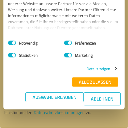
unserer Website an unsere Partner für soziale Medien,
Werbung und Analysen weiter. Unsere Partner führen diese
Informationen möglicherweise mit weiteren Daten
zusammen, die Sie ihnen bereitgestellt haben oder die sie im
Rahmen Ihrer Nutzung der Dienste gesammelt haben.
Einwilligungsauswahl
Impressum
|
Datenschutzbestimmungen
Notwendig
Präferenzen
Statistiken
Marketing
Details zeigen
ALLE ZULASSEN
Bitte um Rückruf
* Erforderliche Angaben
AUSWAHL ERLAUBEN
ABLEHNEN
Nachricht senden
Ich stimme den
Datenschutzbestimmungen
zu.