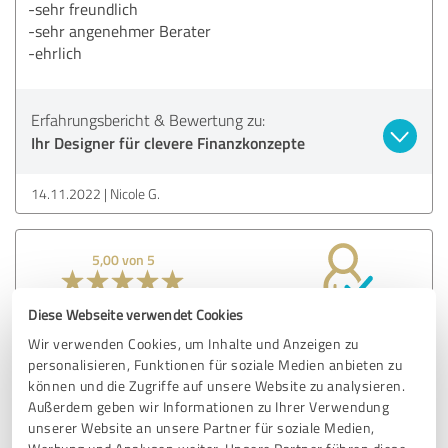
-sehr freundlich
-sehr angenehmer Berater
-ehrlich
Erfahrungsbericht & Bewertung zu:
Ihr Designer für clevere Finanzkonzepte
14.11.2022
Nicole G.
5,00 von 5
SEHR GUT
Empfehlung
Diese Webseite verwendet Cookies
Wir verwenden Cookies, um Inhalte und Anzeigen zu
Zuverlässi…
personalisieren, Funktionen für soziale Medien anbieten zu
Geht auf die Wünsche und idee‘en ein.
können und die Zugriffe auf unsere Website zu analysieren.
Außerdem geben wir Informationen zu Ihrer Verwendung
Kann ich nur weiter empfehlen.
unserer Website an unsere Partner für soziale Medien,