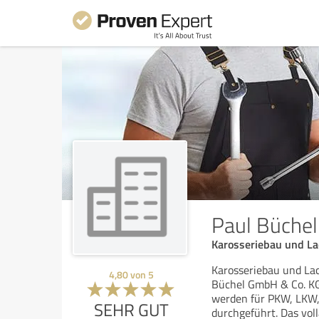
Paul Büche
Karosseriebau und La
Karosseriebau und Lac
4,80
von
5
Büchel GmbH & Co. KG
werden für PKW, LKW,
SEHR GUT
durchgeführt. Das vol