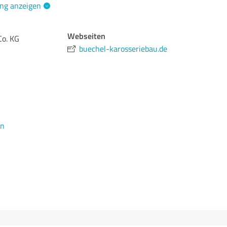
ng anzeigen
Webseiten
Co. KG
buechel-karosseriebau.de
en