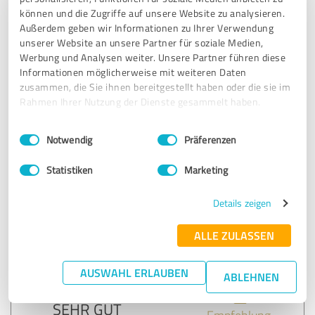
können und die Zugriffe auf unsere Website zu analysieren.
Außerdem geben wir Informationen zu Ihrer Verwendung
unserer Website an unsere Partner für soziale Medien,
5,00 von 5
Werbung und Analysen weiter. Unsere Partner führen diese
Informationen möglicherweise mit weiteren Daten
SEHR GUT
Empfehlung
zusammen, die Sie ihnen bereitgestellt haben oder die sie im
Rahmen Ihrer Nutzung der Dienste gesammelt haben.
Als Aga Logistik GmbH wir sind sehr zufrieden und freut
uns sehr das wir offt für euch fahre :)
Einwilligungsauswahl
Impressum
|
Datenschutzbestimmungen
Notwendig
Präferenzen
Statistiken
Marketing
Erfahrungsbericht & Bewertung zu:
Direkt Express Paycan GmbH
Details zeigen
17.05.2023
Anonym
ALLE ZULASSEN
AUSWAHL ERLAUBEN
5,00 von 5
ABLEHNEN
SEHR GUT
Empfehlung