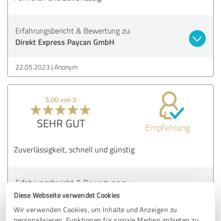
Erfahrungsbericht & Bewertung zu:
Direkt Express Paycan GmbH
22.05.2023
Anonym
5,00 von 5
SEHR GUT
Empfehlung
Zuverlässigkeit, schnell und günstig
Erfahrungsbericht & Bewertung zu:
Direkt Express Paycan GmbH
Diese Webseite verwendet Cookies
Wir verwenden Cookies, um Inhalte und Anzeigen zu
22.05.2023
U.
personalisieren, Funktionen für soziale Medien anbieten zu