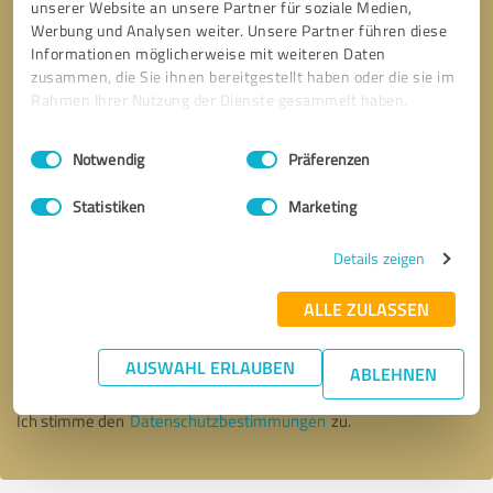
unserer Website an unsere Partner für soziale Medien,
Werbung und Analysen weiter. Unsere Partner führen diese
Informationen möglicherweise mit weiteren Daten
zusammen, die Sie ihnen bereitgestellt haben oder die sie im
Rahmen Ihrer Nutzung der Dienste gesammelt haben.
Einwilligungsauswahl
Impressum
|
Datenschutzbestimmungen
Notwendig
Präferenzen
Statistiken
Marketing
Details zeigen
Bitte um Rückruf
* Erforderliche Angaben
ALLE ZULASSEN
AUSWAHL ERLAUBEN
Nachricht senden
ABLEHNEN
Ich stimme den
Datenschutzbestimmungen
zu.