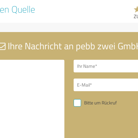
en Quelle
Z
Ihre Nachricht an pebb zwei Gmb
Bitte um Rückruf