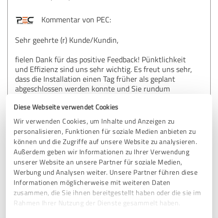
Kommentar von PEC:
Sehr geehrte (r) Kunde/Kundin,
fielen Dank für das positive Feedback! Pünktlichkeit
und Effizienz sind uns sehr wichtig. Es freut uns sehr,
dass die Installation einen Tag früher als geplant
abgeschlossen werden konnte und Sie rundum
zufrieden sind. Gerne geben wir dies an unser
Diese Webseite verwendet Cookies
Montageteam weiter. Wir wünschen Ihnen viel Freude
mit Ihrer neuen Anlage und wünschen Ihnen viele
Wir verwenden Cookies, um Inhalte und Anzeigen zu
sonnige Stunden! Mit freundlichen Grüßen, Ihr PEC-
personalisieren, Funktionen für soziale Medien anbieten zu
Team
können und die Zugriffe auf unsere Website zu analysieren.
Außerdem geben wir Informationen zu Ihrer Verwendung
unserer Website an unsere Partner für soziale Medien,
Werbung und Analysen weiter. Unsere Partner führen diese
2,39 von 5
Informationen möglicherweise mit weiteren Daten
zusammen, die Sie ihnen bereitgestellt haben oder die sie im
AUSREICHEND
Rahmen Ihrer Nutzung der Dienste gesammelt haben.
Eine sehr gute Beratung vor dem Kauf. Nach dem Kauf