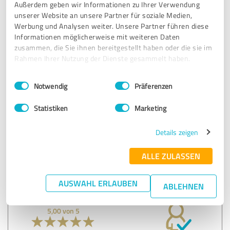
Außerdem geben wir Informationen zu Ihrer Verwendung
unserer Website an unsere Partner für soziale Medien,
SEHR GUT
Empfehlung
Werbung und Analysen weiter. Unsere Partner führen diese
Informationen möglicherweise mit weiteren Daten
Sehr kompetenter Arzt, für LGBT+ Personen definitiv zu
zusammen, die Sie ihnen bereitgestellt haben oder die sie im
Rahmen Ihrer Nutzung der Dienste gesammelt haben.
empfehlen! Die Wartezeiten sind kurz und die MFA am
Empfang ist super nett. Man fühlt sich gehört und es wird
Einwilligungsauswahl
Impressum
|
Datenschutzbestimmungen
konkret nachgefragt wenn man gleich mehrere Anliegen
Notwendig
Präferenzen
hat damit nichts vergessen wird. Kann die Praxis
vollkommen empfehlen!
Statistiken
Marketing
Details zeigen
Erfahrungsbericht & Bewertung zu:
Pelvicura
ALLE ZULASSEN
27.04.2026
Anonym
AUSWAHL ERLAUBEN
ABLEHNEN
5,00 von 5