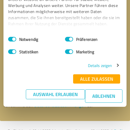
Werbung und Analysen weiter. Unsere Partner führen diese
Informationen möglicherweise mit weiteren Daten
zusammen, die Sie ihnen bereitgestellt haben oder die sie im
Rahmen Ihrer Nutzung der Dienste gesammelt haben.
Einwilligungsauswahl
Impressum
|
Datenschutzbestimmungen
Notwendig
Präferenzen
Statistiken
Marketing
Details zeigen
Bitte um Rückruf
* Erforderliche Angaben
ALLE ZULASSEN
Nachricht senden
AUSWAHL ERLAUBEN
ABLEHNEN
Ich stimme den
Datenschutzbestimmungen
zu.