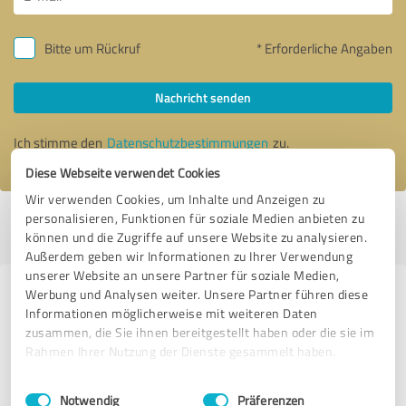
Bitte um Rückruf
* Erforderliche Angaben
Nachricht senden
Ich stimme den
Datenschutzbestimmungen
zu.
Diese Webseite verwendet Cookies
Wir verwenden Cookies, um Inhalte und Anzeigen zu
personalisieren, Funktionen für soziale Medien anbieten zu
Profil aktiv seit 12.03.2022 |
Letzte Aktualisierung: 31.07.2024
|
Profil
können und die Zugriffe auf unsere Website zu analysieren.
melden
Außerdem geben wir Informationen zu Ihrer Verwendung
unserer Website an unsere Partner für soziale Medien,
Werbung und Analysen weiter. Unsere Partner führen diese
Erfahrungen zu weiteren
Informationen möglicherweise mit weiteren Daten
Anbietern aus dem Bereich
zusammen, die Sie ihnen bereitgestellt haben oder die sie im
Wellness
Rahmen Ihrer Nutzung der Dienste gesammelt haben.
Einwilligungsauswahl
Impressum
|
Datenschutzbestimmungen
Jürgen Woldt
Notwendig
Präferenzen