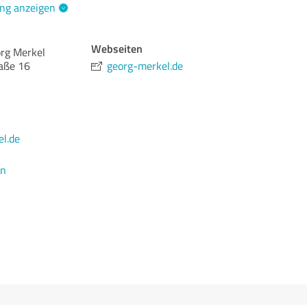
ng anzeigen
Webseiten
org Merkel
aße 16
georg-merkel.de
l.de
en