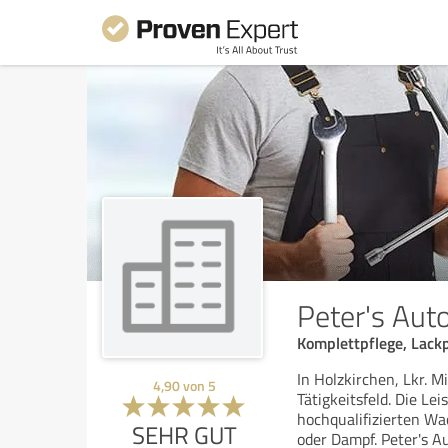
Peter's Aut
Komplettpflege, Lack
In Holzkirchen, Lkr. M
4,90
von
5
Tätigkeitsfeld. Die L
hochqualifizierten W
SEHR GUT
oder Dampf. Peter's A