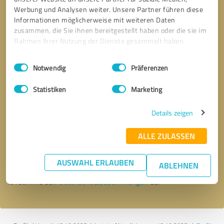
Werbung und Analysen weiter. Unsere Partner führen diese
Informationen möglicherweise mit weiteren Daten
zusammen, die Sie ihnen bereitgestellt haben oder die sie im
Rahmen Ihrer Nutzung der Dienste gesammelt haben.
Einwilligungsauswahl
Impressum
|
Datenschutzbestimmungen
Notwendig
Präferenzen
Statistiken
Marketing
Details zeigen
Bitte um Rückruf
* Erforderliche Angaben
ALLE ZULASSEN
Nachricht senden
AUSWAHL ERLAUBEN
ABLEHNEN
Ich stimme den
Datenschutzbestimmungen
zu.