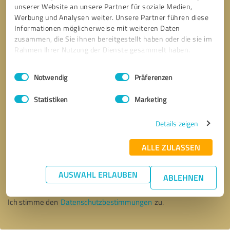
unserer Website an unsere Partner für soziale Medien,
Werbung und Analysen weiter. Unsere Partner führen diese
Informationen möglicherweise mit weiteren Daten
zusammen, die Sie ihnen bereitgestellt haben oder die sie im
Rahmen Ihrer Nutzung der Dienste gesammelt haben.
Einwilligungsauswahl
Impressum
|
Datenschutzbestimmungen
Notwendig
Präferenzen
Statistiken
Marketing
Details zeigen
ALLE ZULASSEN
Bitte um Rückruf
* Erforderliche Angaben
AUSWAHL ERLAUBEN
ABLEHNEN
Nachricht senden
Ich stimme den
Datenschutzbestimmungen
zu.