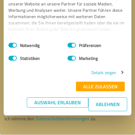
unserer Website an unsere Partner für soziale Medien,
Werbung und Analysen weiter. Unsere Partner führen diese
Informationen möglicherweise mit weiteren Daten
zusammen, die Sie ihnen bereitgestellt haben oder die sie im
Rahmen Ihrer Nutzung der Dienste gesammelt haben.
Einwilligungsauswahl
Impressum
|
Datenschutzbestimmungen
Notwendig
Präferenzen
Statistiken
Marketing
Details zeigen
ALLE ZULASSEN
Bitte um Rückruf
* Erforderliche Angaben
AUSWAHL ERLAUBEN
ABLEHNEN
Nachricht senden
Ich stimme den
Datenschutzbestimmungen
zu.