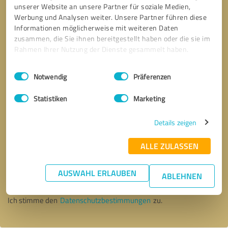
unserer Website an unsere Partner für soziale Medien,
Werbung und Analysen weiter. Unsere Partner führen diese
Informationen möglicherweise mit weiteren Daten
zusammen, die Sie ihnen bereitgestellt haben oder die sie im
Rahmen Ihrer Nutzung der Dienste gesammelt haben.
Einwilligungsauswahl
Impressum
|
Datenschutzbestimmungen
Notwendig
Präferenzen
Statistiken
Marketing
Details zeigen
ALLE ZULASSEN
Bitte um Rückruf
* Erforderliche Angaben
AUSWAHL ERLAUBEN
ABLEHNEN
Nachricht senden
Ich stimme den
Datenschutzbestimmungen
zu.