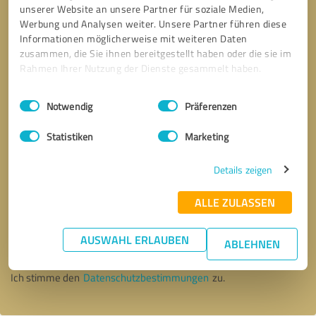
unserer Website an unsere Partner für soziale Medien,
Werbung und Analysen weiter. Unsere Partner führen diese
Informationen möglicherweise mit weiteren Daten
zusammen, die Sie ihnen bereitgestellt haben oder die sie im
Rahmen Ihrer Nutzung der Dienste gesammelt haben.
Einwilligungsauswahl
Impressum
|
Datenschutzbestimmungen
Notwendig
Präferenzen
Statistiken
Marketing
Details zeigen
ALLE ZULASSEN
Bitte um Rückruf
* Erforderliche Angaben
AUSWAHL ERLAUBEN
ABLEHNEN
Nachricht senden
Ich stimme den
Datenschutzbestimmungen
zu.